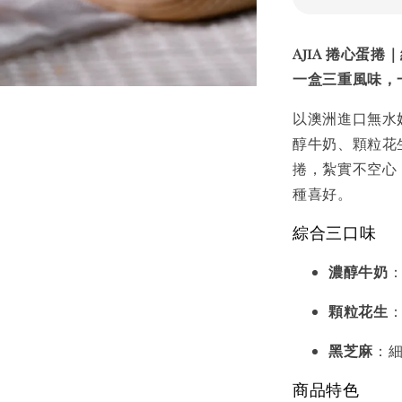
AjiA 捲心蛋
一盒三重風味，
以澳洲進口無水
醇牛奶、顆粒花
捲，紮實不空心
種喜好。
綜合三口味
濃醇牛奶
顆粒花生
黑芝麻
：
商品特色