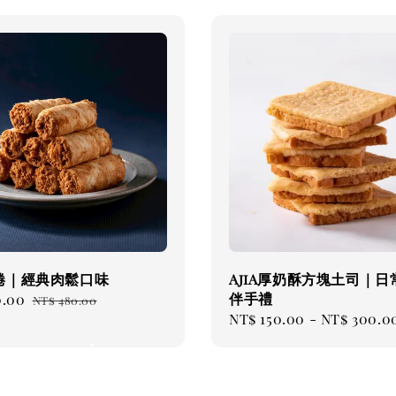
捲｜經典肉鬆口味
AjiA厚奶酥方塊土司｜日
伴手禮
0.00
Regular
NT$ 480.00
Regular
NT$ 150.00
-
NT$ 300.0
price
price