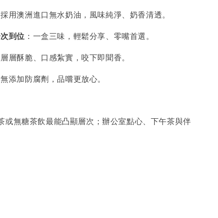
：採用澳洲進口無水奶油，風味純淨、奶香清透。
一次到位
：一盒三味，輕鬆分享、零嘴首選。
：層層酥脆、口感紮實，咬下即聞香。
：無添加防腐劑，品嚐更放心。
茶或無糖茶飲最能凸顯層次；辦公室點心、下午茶與伴