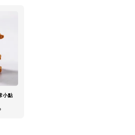
常小點
0