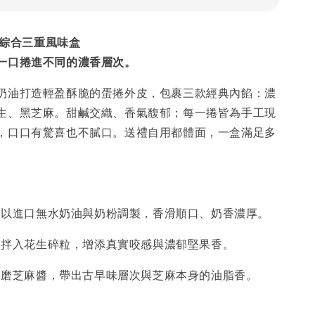
捲｜綜合三重風味盒
一口捲進不同的濃香層次。
奶油打造輕盈酥脆的蛋捲外皮，包裹三款經典內餡：濃
生、黑芝麻。甜鹹交織、香氣馥郁；每一捲皆為手工現
，口口有驚喜也不膩口。送禮自用都體面，一盒滿足多
：以進口無水奶油與奶粉調製，香滑順口、奶香濃厚。
：拌入花生碎粒，增添真實咬感與濃郁堅果香。
細磨芝麻醬，帶出古早味層次與芝麻本身的油脂香。