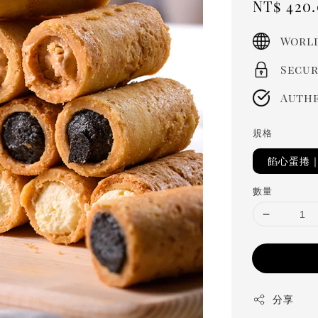
Sale
NT$ 420
price
World
Secur
Authe
規格
餡心蛋捲
數量
分享