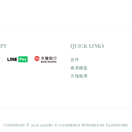
ept
Quick links
合作
會員權益
方塊報導
EasyStore
Copyright © 2026 11119387. E-commerce Powered by