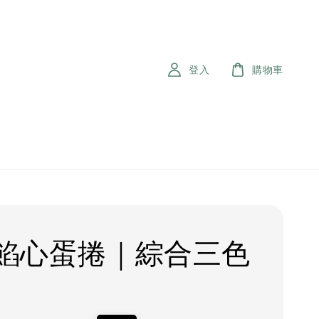
登入
購物車
iA餡心蛋捲｜綜合三色