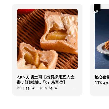
優惠
AjiA 方塊土司【出貨採用五入盒
餡心蛋
裝 / 訂購請以「5」為單位】
Sale
NT$ 43
Regular
NT$ 55.00
-
NT$ 65.00
price
price