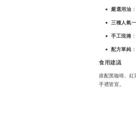
嚴選用油
三種人氣
手工現捲
配方單純
食用建議
搭配黑咖啡、紅
手禮皆宜。