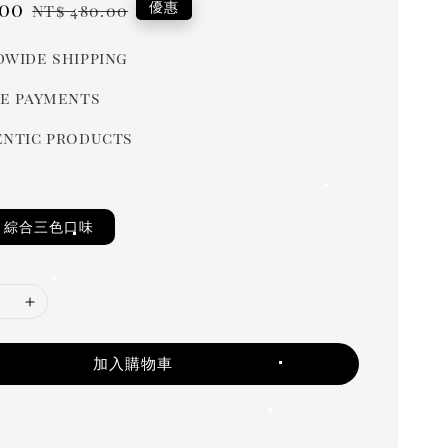
.00
Regular
優惠
NT$ 480.00
price
wide shipping
e payments
ntic products
｜綜合三色口味
加入購物車